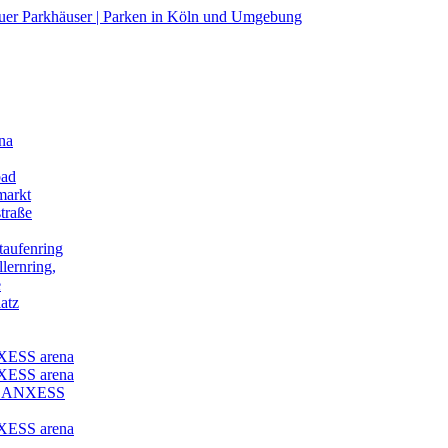
na
bad
markt
traße
taufenring
lernring,
e
atz
XESS arena
XESS arena
3 LANXESS
XESS arena