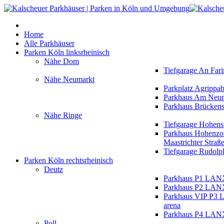
Home
Alle Parkhäuser
Parken Köln linksrheinisch
Nähe Dom
Tiefgarage An Fari
Nähe Neumarkt
Parkplatz Agrippa
Parkhaus Am Neu
Parkhaus Brückens
Nähe Ringe
Tiefgarage Hohens
Parkhaus Hohenzol
Maastrichter Straß
Tiefgarage Rudolpl
Parken Köln rechtsrheinisch
Deutz
Parkhaus P1 LAN
Parkhaus P2 LAN
Parkhaus VIP P
arena
Parkhaus P4 LAN
Poll