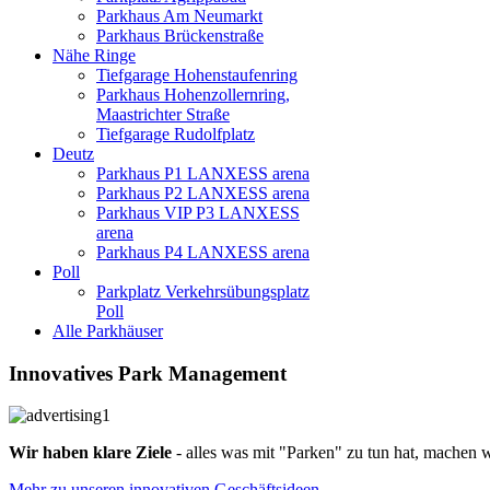
Parkhaus Am Neumarkt
Parkhaus Brückenstraße
Nähe Ringe
Tiefgarage Hohenstaufenring
Parkhaus Hohenzollernring,
Maastrichter Straße
Tiefgarage Rudolfplatz
Deutz
Parkhaus P1 LANXESS arena
Parkhaus P2 LANXESS arena
Parkhaus VIP P3 LANXESS
arena
Parkhaus P4 LANXESS arena
Poll
Parkplatz Verkehrsübungsplatz
Poll
Alle Parkhäuser
Innovatives Park Management
Wir haben klare Ziele
- alles was mit "Parken" zu tun hat, machen wi
Mehr zu unseren innovativen Geschäftsideen...