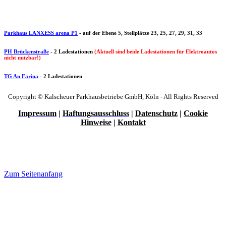
Parkhaus LANXESS arena P1
-
auf der Ebene 5, Stellplätze 23, 25, 27, 29, 31, 33
PH Brückenstraße
-
2 Ladestationen
(Aktuell sind beide Ladestationen für Elektroautos
nicht nutzbar!
)
TG An Farina
-
2 Ladestationen
Copyright © Kalscheuer Parkhausbetriebe GmbH, Köln - All Rights Reserved
Impressum
|
Haftungsausschluss
|
Datenschutz
|
Cookie
Hinweise
|
Kontakt
Zum Seitenanfang