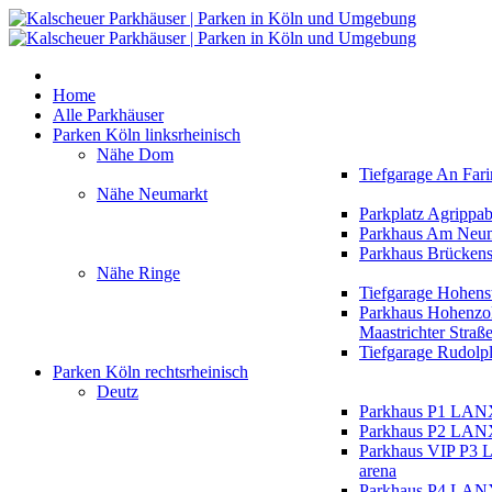
Home
Alle Parkhäuser
Parken Köln linksrheinisch
Nähe Dom
Tiefgarage An Fari
Nähe Neumarkt
Parkplatz Agrippa
Parkhaus Am Neu
Parkhaus Brückens
Nähe Ringe
Tiefgarage Hohens
Parkhaus Hohenzol
Maastrichter Straß
Tiefgarage Rudolpl
Parken Köln rechtsrheinisch
Deutz
Parkhaus P1 LAN
Parkhaus P2 LAN
Parkhaus VIP P
arena
Parkhaus P4 LAN